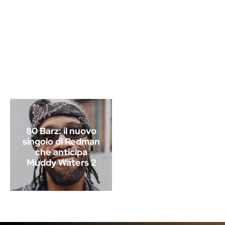
80 Barz: il nuovo
singolo di Redman
che anticipa
Muddy Waters 2