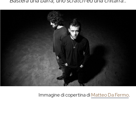
“Basterà una barra, uno scratch ed una chitarra..”
Immagine di copertina di
Matteo Da Fermo
.