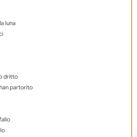
la luna
ci
 dritto
 han partorito
fallo
rlo