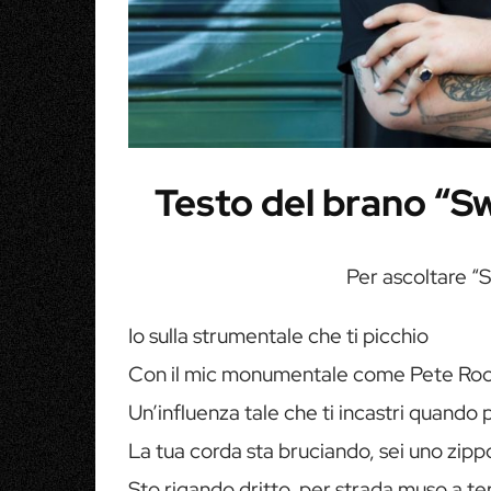
Testo del brano “S
Per ascoltare “
Io sulla strumentale che ti picchio
Con il mic monumentale come Pete Ro
Un’influenza tale che ti incastri quando 
La tua corda sta bruciando, sei uno zipp
Sto rigando dritto, per strada muso a te