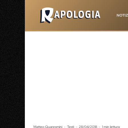
NOTIZ
Matteo Quaresmini
·
Testi
·
28/04/2018
·
1 min lettura