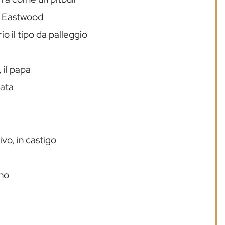
me Eastwood
 il tipo da palleggio
 il papa
tata
a
vo, in castigo
ino