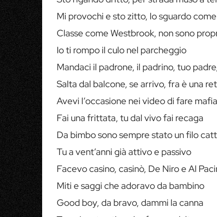
Mi provochi e sto zitto, lo sguardo co
Classe come Westbrook, non sono proprio
Io ti rompo il culo nel parcheggio
Mandaci il padrone, il padrino, tuo padre,
Salta dal balcone, se arrivo, fra è una re
Avevi l’occasione nei video di fare mafi
Fai una frittata, tu dal vivo fai recaga
Da bimbo sono sempre stato un filo catti
Tu a vent’anni già attivo e passivo
Facevo casino, casinò, De Niro e Al Pac
Miti e saggi che adoravo da bambino
Good boy, da bravo, dammi la canna