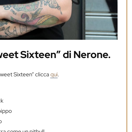
weet Sixteen” di Nerone.
Sweet Sixteen” clicca
qui
.
ck
pippo
o
rra come un pitbull