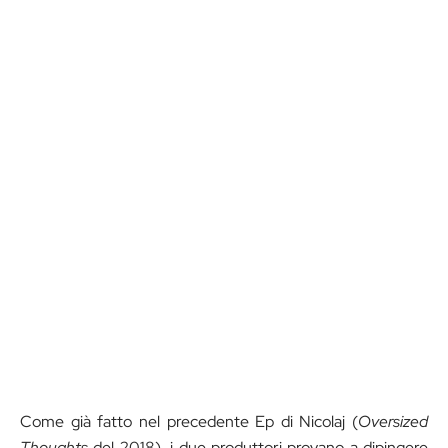
Come già fatto nel precedente Ep di Nicolaj (
Oversized
Thoughts
del 2018), i due produttori provano a dipingere