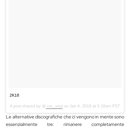
2K18
A post shared by @
roc_soul
on
Jan 4, 2018 at 5:18am PST
Le alternative discografiche che ci vengono in mente sono
essenzialmente tre: rimanere completamente