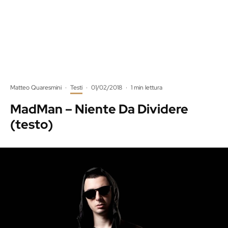
Matteo Quaresmini
·
Testi
·
01/02/2018
·
1 min lettura
MadMan – Niente Da Dividere
(testo)