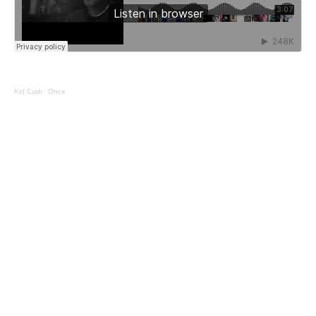
Kid Cudi
·
Once