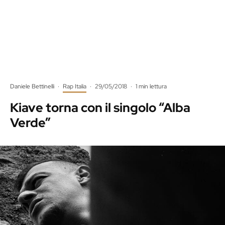
Daniele Bettinelli
·
Rap Italia
·
29/05/2018
·
1 min lettura
Kiave torna con il singolo “Alba
Verde”