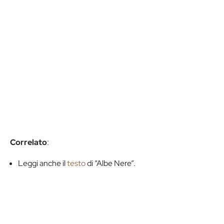
Correlato
:
Leggi anche il
testo
di “Albe Nere”.