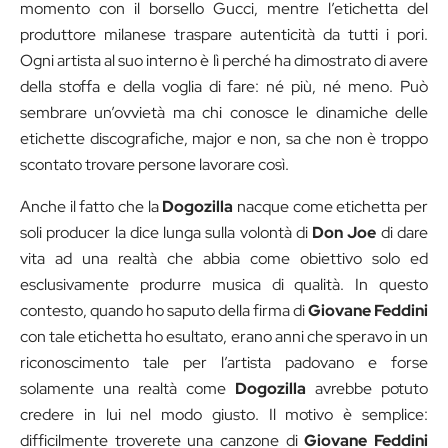
momento con il borsello Gucci, mentre l’etichetta del
produttore milanese traspare autenticità da tutti i pori.
Ogni artista al suo interno è lì perché ha dimostrato di avere
della stoffa e della voglia di fare: né più, né meno. Può
sembrare un’ovvietà ma chi conosce le dinamiche delle
etichette discografiche, major e non, sa che non è troppo
scontato trovare persone lavorare così.
Anche il fatto che la
Dogozilla
nacque come etichetta per
soli producer la dice lunga sulla volontà di
Don Joe
di dare
vita ad una realtà che abbia come obiettivo solo ed
esclusivamente produrre musica di qualità. In questo
contesto, quando ho saputo della firma di
Giovane Feddini
con tale etichetta ho esultato, erano anni che speravo in un
riconoscimento tale per l’artista padovano e forse
solamente una realtà come
Dogozilla
avrebbe potuto
credere in lui nel modo giusto. Il motivo è semplice:
difficilmente troverete una canzone di
Giovane Feddini