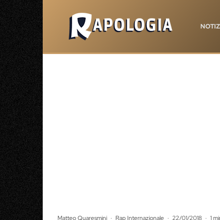
NOTIZ
Matteo Quaresmini
·
Rap Internazionale
·
22/01/2018
·
1 mi