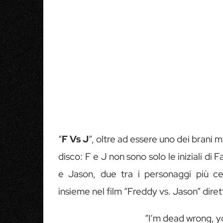
“
F Vs J
“, oltre ad essere uno dei brani m
disco: F e J non sono solo le iniziali di
e Jason, due tra i personaggi più c
insieme nel film “Freddy vs. Jason” dire
“I’m dead wrong, yo