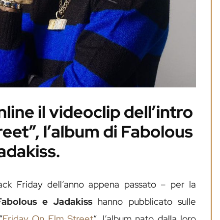
ine il videoclip dell’intro
reet”, l’album di Fabolous
adakiss.
ack Friday dell’anno appena passato – per la
Fabolous e Jadakiss
hanno pubblicato sulle
“
Friday On Elm Street
“, l’album nato dalla loro