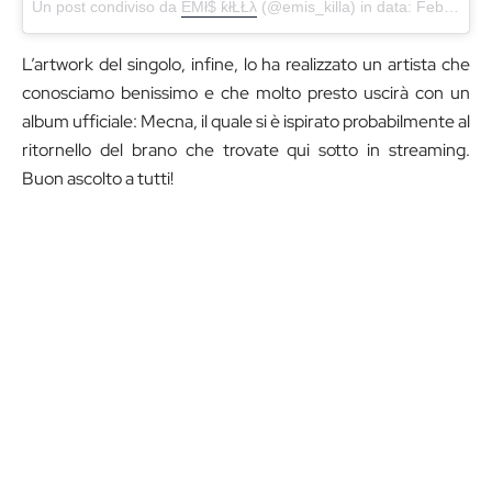
Un post condiviso da
EMł$ ƙłŁŁλ
(@emis_killa) in data:
Feb 8, 2018 at 12:00 PST
L’artwork del singolo, infine, lo ha realizzato un artista che
conosciamo benissimo e che molto presto uscirà con un
album ufficiale: Mecna, il quale si è ispirato probabilmente al
ritornello del brano che trovate qui sotto in streaming.
Buon ascolto a tutti!