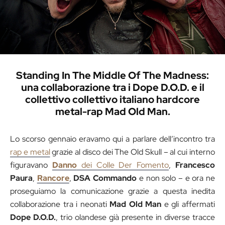
Standing In The Middle Of The Madness:
una collaborazione tra i Dope D.O.D. e il
collettivo collettivo italiano hardcore
metal-rap Mad Old Man.
Lo scorso gennaio eravamo qui a parlare dell’incontro tra
rap e metal
grazie al disco dei The Old Skull – al cui interno
figuravano
Danno
dei Colle Der Fomento
,
Francesco
Paura
,
Rancore
,
DSA Commando
e non solo – e ora ne
proseguiamo la comunicazione grazie a questa inedita
collaborazione tra i neonati
Mad Old Man
e gli affermati
Dope D.O.D.
, trio olandese già presente in diverse tracce