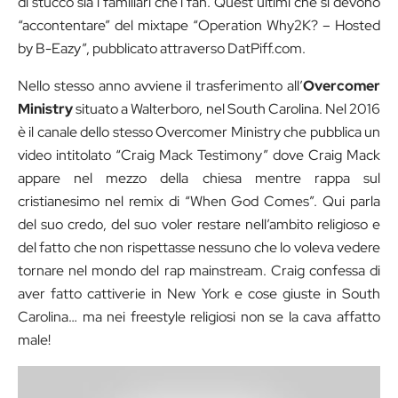
di stucco sia i familiari che i fan. Quest’ultimi che si devono
“accontentare” del mixtape “Operation Why2K? – Hosted
by B-Eazy”, pubblicato attraverso DatPiff.com.
Nello stesso anno avviene il trasferimento all’
Overcomer
Ministry
situato a Walterboro, nel South Carolina. Nel 2016
è il canale dello stesso Overcomer Ministry che pubblica un
video intitolato “Craig Mack Testimony” dove Craig Mack
appare nel mezzo della chiesa mentre rappa sul
cristianesimo nel remix di “When God Comes”. Qui parla
del suo credo, del suo voler restare nell’ambito religioso e
del fatto che non rispettasse nessuno che lo voleva vedere
tornare nel mondo del rap mainstream. Craig confessa di
aver fatto cattiverie in New York e cose giuste in South
Carolina… ma nei freestyle religiosi non se la cava affatto
male!