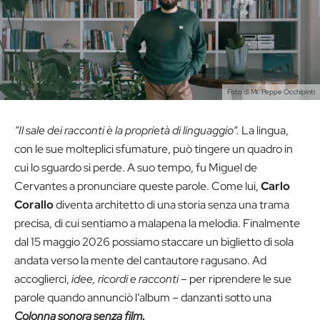
Foto di Mr. Peppe Occhipinti
“Il sale dei racconti è la proprietà di linguaggio”.
La lingua,
con le sue molteplici sfumature, può tingere un quadro in
cui lo sguardo si perde. A suo tempo, fu Miguel de
Cervantes a pronunciare queste parole. Come lui,
Carlo
Corallo
diventa architetto di una storia senza una trama
precisa, di cui sentiamo a malapena la melodia. Finalmente
dal 15 maggio 2026 possiamo staccare un biglietto di sola
andata verso la mente del cantautore ragusano. Ad
accoglierci,
idee, ricordi e racconti
– per riprendere le sue
parole quando annunciò l’album – danzanti sotto una
Colonna sonora senza film
.