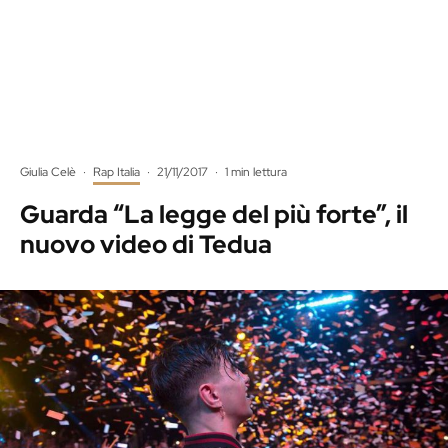
Giulia Celè
·
Rap Italia
·
21/11/2017
·
1 min lettura
Guarda “La legge del più forte”, il
nuovo video di Tedua