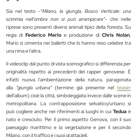
Sia nel testo -“
Milano, la giungla, Bosco Verticale:
una
scimmia nell’ombra non si può arrampicare”-
che nelle
riprese sono presenti diversi animali tipici della foresta
.
Su
regia di
Federico Merlo
e produzione di
Chris Nolan
,
Mario si cimenta nei balletti che lo hanno reso celebre tra
una rima e l’altra.
Il videoclip dal punto di vista scenografico si differenzia per
originalità rispetto ai precedenti del rapper genovese. È
infatti nuova l’ambientazione della natura, paragonata
alla
“giungla urbana”
(termine già presente nel
teaser
dell’album) cioè la città, simboleggiata invece dalle scene in
metropolitana. La contrapposizione selvatico/urbano si
può cogliere anche nei riferimenti ai luoghi in cui
Tedua
è
nato e cresciuto. Per il primo aspetto Genova, con il suo
paesaggio marittimo e la vegetazione e per il secondo
Milano, con il traffico e i suoi grattacieli.