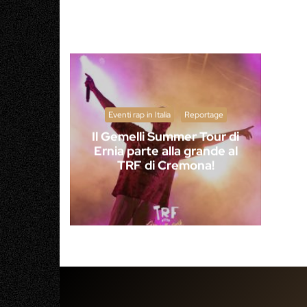
Eventi rap in Italia
Reportage
Il Gemelli Summer Tour di
Ernia parte alla grande al
TRF di Cremona!