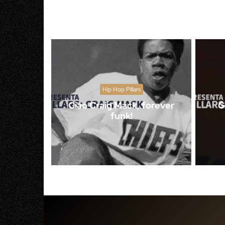
Hip Hop Pillars
Ciao Craig Mack, forever
G
funk!