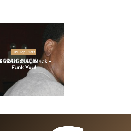
Hip Hop Pillars
li inizi di Craig Mack –
Funk You!