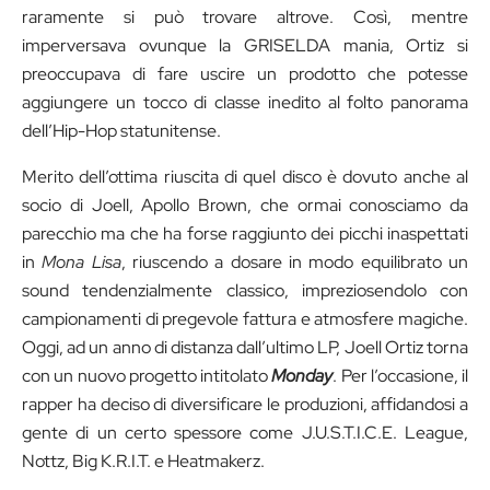
raramente si può trovare altrove. Così, mentre
imperversava ovunque la GRISELDA mania, Ortiz si
preoccupava di fare uscire un prodotto che potesse
aggiungere un tocco di classe inedito al folto panorama
dell’Hip-Hop statunitense.
Merito dell’ottima riuscita di quel disco è dovuto anche al
socio di Joell, Apollo Brown, che ormai conosciamo da
parecchio ma che ha forse raggiunto dei picchi inaspettati
in
Mona Lisa
, riuscendo a dosare in modo equilibrato un
sound tendenzialmente classico, impreziosendolo con
campionamenti di pregevole fattura e atmosfere magiche.
Oggi, ad un anno di distanza dall’ultimo LP, Joell Ortiz torna
con un nuovo progetto intitolato
Monday
. Per l’occasione, il
rapper ha deciso di diversificare le produzioni, affidandosi a
gente di un certo spessore come J.U.S.T.I.C.E. League,
Nottz, Big K.R.I.T. e Heatmakerz.