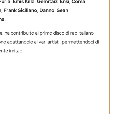
Furia
,
Emis Killa
,
Gemitaiz
,
Ensi
,
Coma
n
,
Frank Siciliano
,
Danno
,
Sean
na
.
ose, ha contribuito al primo disco di rap italiano
uono adattandolo ai vari artisti, permettendoci di
nte imitabili.