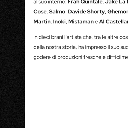
al suo interno:
Frah Quintale
,
Jake La 
Cose
,
Salmo
,
Davide Shorty
,
Ghemo
Martin
,
Inoki
,
Mistaman
e
Al Castella
In dieci brani l’artista che, tra le altre c
della nostra storia, ha impresso il suo s
godere di produzioni fresche e difficilme