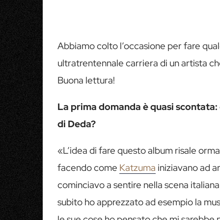
Abbiamo colto l’occasione per fare qua
ultratrentennale carriera di un artista ch
Buona lettura!
La prima domanda è quasi scontata:
di Deda?
«L’idea di fare questo album risale orma
facendo come
Katzuma
iniziavano ad ar
cominciavo a sentire nella scena italian
subito ho apprezzato ad esempio la musi
le sue cose ho pensato che mi sarebbe pi