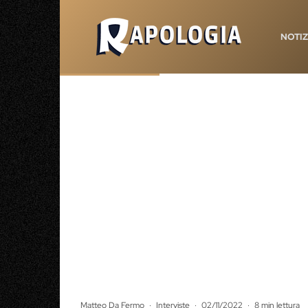
NOTIZ
Matteo Da Fermo
·
Interviste
·
02/11/2022
·
8 min lettura