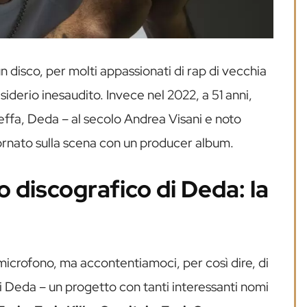
un disco, per molti appassionati di rap di vecchia
siderio inesaudito. Invece nel 2022, a 51 anni,
effa, Deda – al secolo Andrea Visani e noto
nato sulla scena con un producer album.
no discografico di Deda: la
l microfono, ma accontentiamoci, per così dire, di
 di Deda – un progetto con tanti interessanti nomi