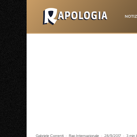
NOTIZ
Gabriele Correnti
·
Rap Internazionale
·
28/11/2017
·
3 min 