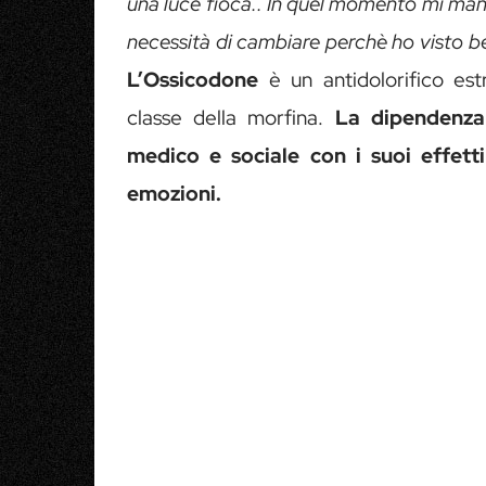
una luce fioca.. In quel momento mi manc
necessità di cambiare perchè ho visto be
L’Ossicodone
è un antidolorifico es
classe della morfina.
La dipendenza
medico e sociale con i suoi effett
emozioni.