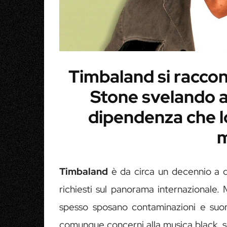
Timbaland si raccont
Stone svelando 
dipendenza che lo
m
Timbaland
è da circa un decennio a q
richiesti sul panorama internazionale. 
spesso sposano contaminazioni e suon
comunque concerni alla musica black, so