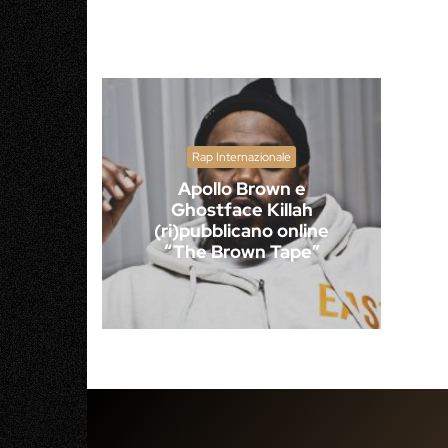
Rap Internazionale
Apollo Brown e
Ghostface Killah
(ri)pubblicano online
“The Brown Tape”