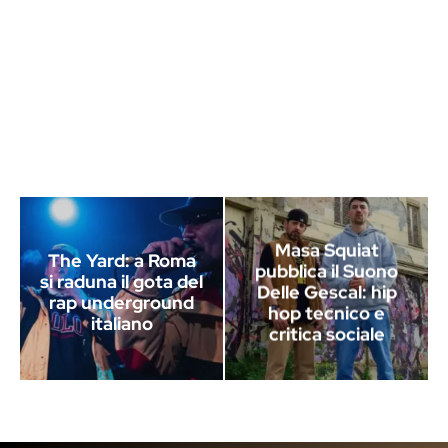
Masa Squiat
The Yard: a Roma
pubblica il Suono
si raduna il gota del
Delle Gescal: hip
rap underground
hop tecnico e
italiano
critica sociale