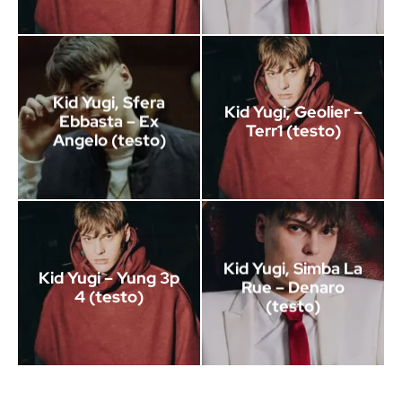
Kid Yugi, Sfera
Kid Yugi, Geolier –
Ebbasta – Ex
Terr1 (testo)
Angelo (testo)
Kid Yugi, Simba La
Kid Yugi – Yung 3p
Rue – Denaro
4 (testo)
(testo)