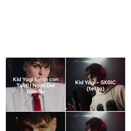
Kid Yugi torna con
Kid Yugi – SXSIC
Tutti I Nomi Del
(testo)
Diavolo