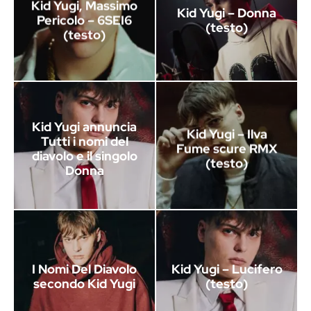
Kid Yugi, Massimo
Kid Yugi – Donna
Pericolo – 6SEI6
(testo)
(testo)
Kid Yugi annuncia
Kid Yugi – Ilva
Tutti i nomi del
Fume scure RMX
diavolo e il singolo
(testo)
Donna
I Nomi Del Diavolo
Kid Yugi – Lucifero
secondo Kid Yugi
(testo)