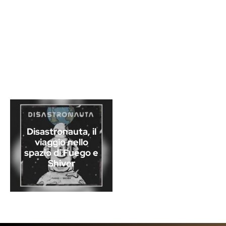
Disastronauta, il
viaggio nello
spazio di Fuego e
Shiver