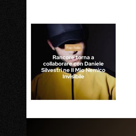
Rap Italia
Rancore torna a
collaborare con Daniele
Silvestri ne Il Mio Nemico
Invisibile