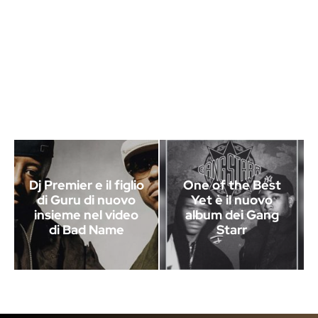
Dj Premier e il figlio
One of the Best
di Guru di nuovo
Yet è il nuovo
insieme nel video
album dei Gang
di Bad Name
Starr