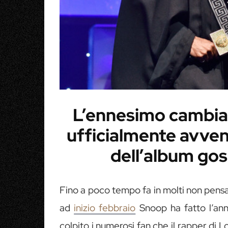
L’ennesimo cambia
ufficialmente avven
dell’album gos
Fino a poco tempo fa in molti non pen
ad
inizio febbraio
Snoop ha fatto l’annu
colpito i numerosi fan che il rapper di 