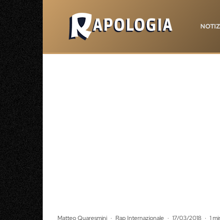
NOTIZ
Matteo Quaresmini
·
Rap Internazionale
·
17/03/2018
·
1 mi