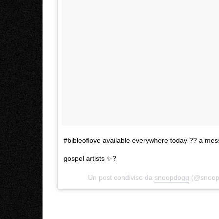
#bibleoflove available everywhere today ?? a mes
gospel artists ✨?
Un post condiviso da
snoopdogg
(@snoopd