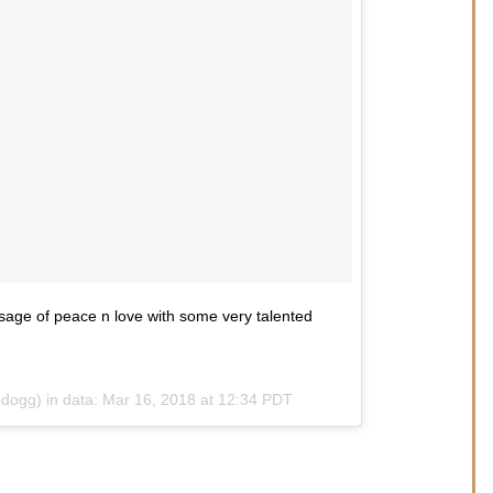
sage of peace n love with some very talented
ogg) in data:
Mar 16, 2018 at 12:34 PDT