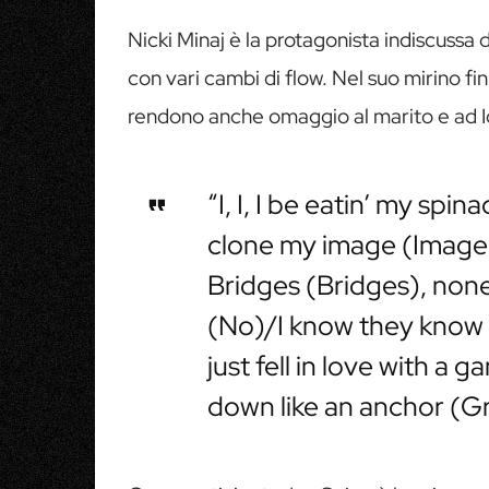
Nicki Minaj è la protagonista indiscussa 
con vari cambi di flow. Nel suo mirino fi
rendono anche omaggio al marito e ad I
“I, I, I be eatin’ my spi
clone my image (Image
Bridges (Bridges), none
(No)/I know they know 
just fell in love with a 
down like an anchor (G