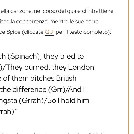
della canzone, nel corso del quale ci intrattiene
nisce la concorrenza, mentre le sue barre
ce Spice (cliccate
QUI
per il testo completo):
nach (Spinach), they tried to
)/They burned, they London
 of them bitches British
the difference (Grr)/And I
gangsta (Grrah)/So I hold him
rrah)”