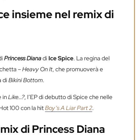
ice insieme nel remix di
di
Princess Diana
di
Ice Spice
. La regina del
ichetta –
Heavy On It
, che promuoverà e
a di
Bikini Bottom
.
e in
Like…?
, l’EP di debutto di Spice che nelle
Hot 100 con la hit
Boy’s A Liar Part 2
.
remix di Princess Diana