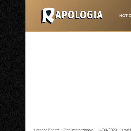
NOTIZ
Lorenzo Benatti
·
Rap Internazionale
·
14/04/2023
·
1 min 