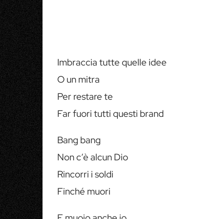
Imbraccia tutte quelle idee
O un mitra
Per restare te
Far fuori tutti questi brand
Bang bang
Non c’è alcun Dio
Rincorri i soldi
Finché muori
E muoio anche io