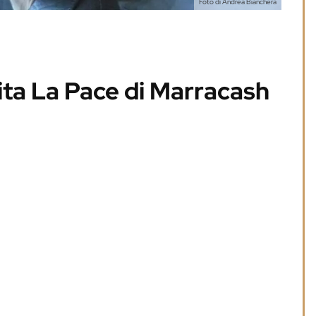
Foto di Andrea Bianchera
inita La Pace di Marracash