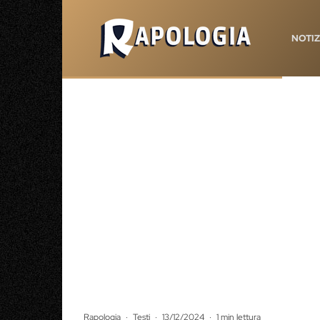
NOTIZ
Rapologia
·
Testi
·
13/12/2024
·
1 min lettura