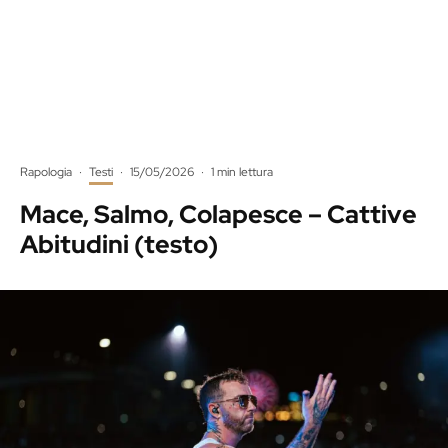
Rapologia
·
Testi
·
15/05/2026
·
1 min lettura
Mace, Salmo, Colapesce – Cattive
Abitudini (testo)