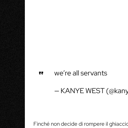
we’re all servants
— KANYE WEST (@kan
Finché non decide di rompere il ghiaccio