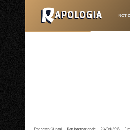
NOTIZ
Francesco Giuntoli
·
Rap Internazionale
·
20/04/2018
·
2 m