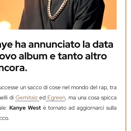
nye ha annunciato la data
uovo album e tanto altro
ncora.
 successe un sacco di cose nel mondo del rap, tra
elli di
Gemitaiz
ed
Egreen
, ma una cosa spicca
ale:
Kanye West
è tornato ad aggiornarci sulla
icco.