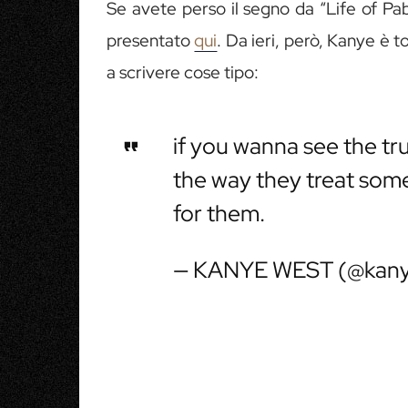
Se avete perso il segno da “Life of Pa
presentato
qui
. Da ieri, però, Kanye è t
a scrivere cose tipo:
if you wanna see the tr
the way they treat som
for them.
— KANYE WEST (@kan