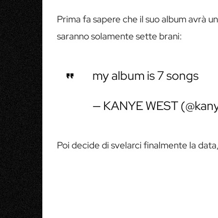
Prima fa sapere che il suo album avrà un
saranno solamente sette brani:
my album is 7 songs
— KANYE WEST (@kan
Poi decide di svelarci finalmente la data,