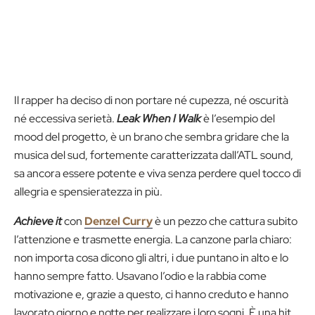
Il rapper ha deciso di non portare né cupezza, né oscurità
né eccessiva serietà.
Leak When I Walk
è l’esempio del
mood del progetto, è un brano che sembra gridare che la
musica del sud, fortemente caratterizzata dall’ATL sound,
sa ancora essere potente e viva senza perdere quel tocco di
allegria e spensieratezza in più.
Achieve it
con
Denzel Curry
è un pezzo che cattura subito
l’attenzione e trasmette energia. La canzone parla chiaro:
non importa cosa dicono gli altri, i due puntano in alto e lo
hanno sempre fatto. Usavano l’odio e la rabbia come
motivazione e, grazie a questo, ci hanno creduto e hanno
lavorato giorno e notte per realizzare i loro sogni. È una hit