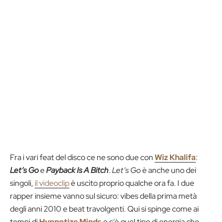
Fra i vari feat del disco ce ne sono due con
Wiz Khalifa
:
Let’s Go
e
Payback Is A Bitch
.
Let’s Go
è anche uno dei
singoli,
il videoclip
è uscito proprio qualche ora fa. I due
rapper insieme vanno sul sicuro: vibes della prima metà
degli anni 2010 e beat travolgenti. Qui si spinge come ai
tempi di
Hypnotize Minds
e c’è quel tipo di energia che