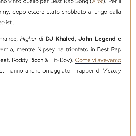
no vinto quello per Best Rap Song (
a lot
). Per il
mmy, dopo essere stato snobbato a lungo dalla
listi.
ormance,
Higher
di
DJ Khaled, John Legend e
remio, mentre Nipsey ha trionfato in Best Rap
feat. Roddy Ricch & Hit-Boy).
Come vi avevamo
tisti hanno anche omaggiato il rapper di
Victory