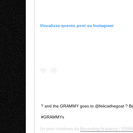
Visualizza questo post su Instagram
? and the GRAMMY goes to @feliciathegoat ? Be
#GRAMMYs
Un post condiviso da
Recording Academy / GR