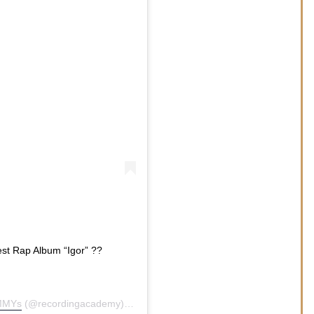
st Rap Album “Igor” ??
AMMYs
(@recordingacademy) in data:
26 Gen 2020 alle ore 6:58 PST