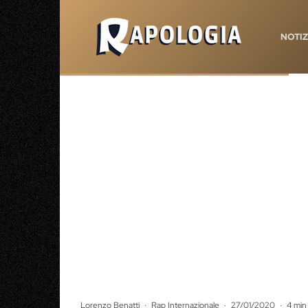
NOTIZ
Lorenzo Benatti
·
Rap Internazionale
·
27/01/2020
·
4 min 