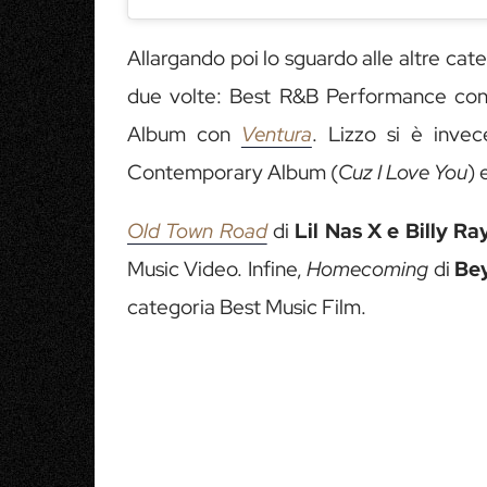
Allargando poi lo sguardo alle altre cat
due volte: Best R&B Performance co
Album con
Ventura
. Lizzo si è inve
Contemporary Album (
Cuz I Love You
) 
Old Town Road
di
Lil Nas X e Billy R
Music Video. Infine,
Homecoming
di
Be
categoria Best Music Film.