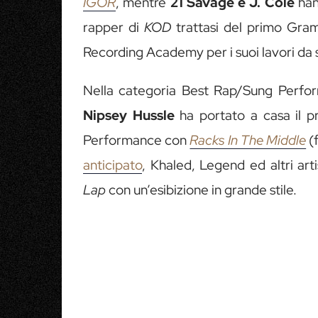
IGOR
, mentre
21 Savage e J. Cole
han
rapper di
KOD
trattasi del primo Gra
Recording Academy per i suoi lavori da so
Nella categoria Best Rap/Sung Perf
Nipsey Hussle
ha portato a casa il p
Performance con
Racks In The Middle
(
anticipato
, Khaled, Legend ed altri ar
Lap
con un’esibizione in grande stile.