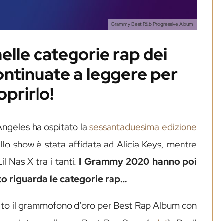
Grammy Best R&b Progressive Album
nelle categorie rap dei
tinuate a leggere per
oprirlo!
Angeles ha ospitato la
sessantaduesima edizione
o show è stata affidata ad Alicia Keys, mentre
il Nas X tra i tanti.
I Grammy 2020 hanno poi
o riguarda le categorie rap…
icato il grammofono d’oro per Best Rap Album con