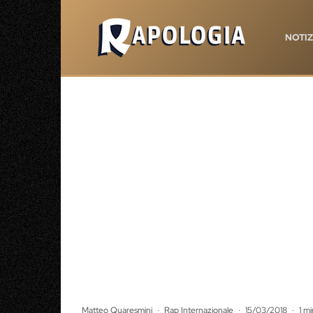
NOTIZ
Matteo Quaresmini
·
Rap Internazionale
·
15/03/2018
·
1 mi