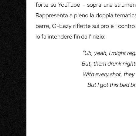
forte su YouTube – sopra una strumenta
Rappresenta a pieno la doppia tematica 
barre, G-Eazy riflette sui pro e i contr
lo fa intendere fin dall’inizio:
“Uh, yeah, I might r
But, them drunk night
With every shot, they
But I got this bad b