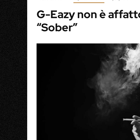
G-Eazy non è affatto
“Sober”