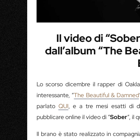
Il video di “Sobe
dall’album “The Be
Lo scorso dicembre il rapper di Oakla
interessante, “
The Beautiful & Damned
parlato
QUI
, e a tre mesi esatti di 
pubblicare online il video di “
Sober
“, il
Il brano è stato realizzato in compagn