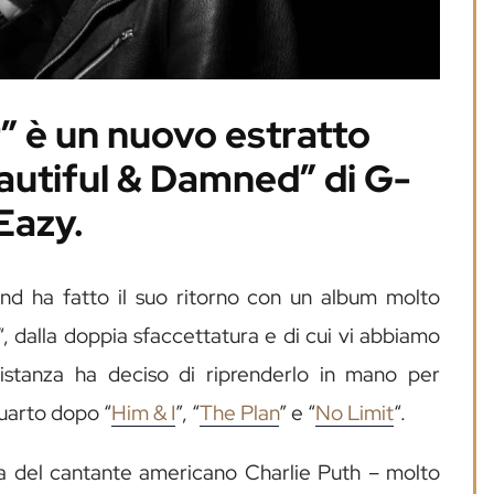
r” è un nuovo estratto
autiful & Damned” di G-
Eazy.
nd ha fatto il suo ritorno con un album molto
“, dalla doppia sfaccettatura e di cui vi abbiamo
distanza ha deciso di riprenderlo in mano per
 quarto dopo “
Him & I
”, “
The Plan
” e “
No Limit
“.
ia del cantante americano Charlie Puth – molto