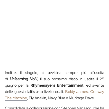
Inoltre, il singolo, ci avvicina sempre più all’uscita
di
Unlearning Vol.1
,
il suo prossimo disco in uscita il 25
giugno per la
Rhymesayers Entertainmen
t, ed avente
delle guest d’altissimo livello quali:
Boldy James
,
Conway
The Machine
, Fly Anakin, Navy Blue e Murkage Dave.
Consolidata la collaborazione con Stephen Vanasco, che ha