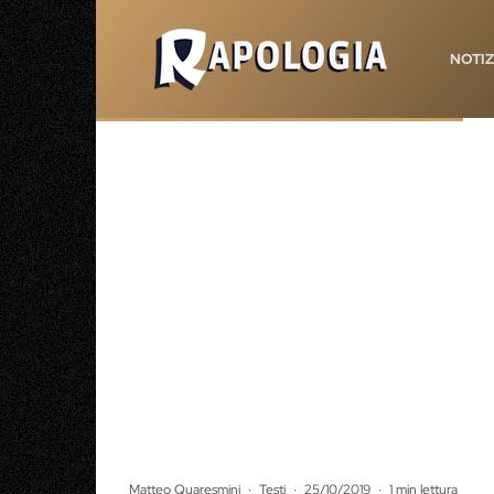
NOTIZ
Matteo Quaresmini
·
Testi
·
25/10/2019
·
1 min lettura