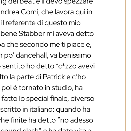
g del beat e lì devo spezzare
Andrea Comi, che lavora qui in
il referente di questo mio
bene Stabber mi aveva detto
oba che secondo me ti piace e,
un po’ dancehall, va benissimo
 sentito ho detto “c*zzo avevi
lto la parte di Patrick e c’ho
 poi è tornato in studio, ha
a fatto lo special finale, diverso
scritto in italiano: quando ha
iche finite ha detto “no adesso
 sound clash” e ha dato vita a