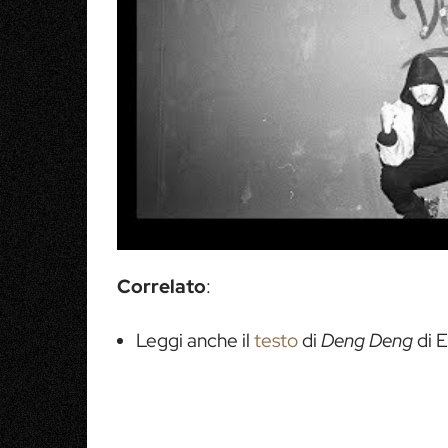
Correlato
:
Leggi anche il
testo
di
Deng Deng
di E