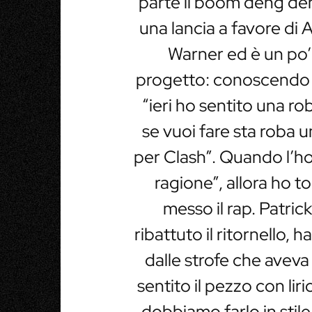
parte il boom deng den
una lancia a favore di 
Warner ed è un po’ 
progetto: conoscendo 
“ieri ho sentito una r
se vuoi fare sta roba 
per Clash”. Quando l’ho
ragione”, allora ho to
messo il rap. Patrick
ribattuto il ritornello, h
dalle strofe che aveva 
sentito il pezzo con lir
dobbiamo farlo in stile