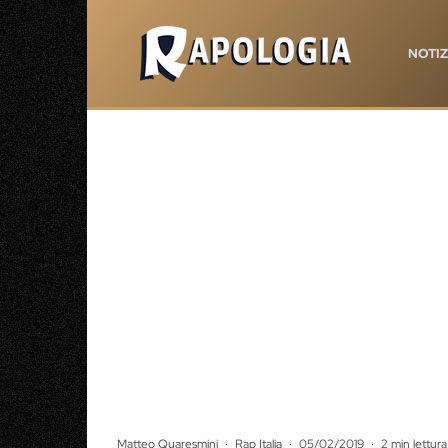
NOTIZ
Matteo Quaresmini
·
Rap Italia
·
05/02/2019
·
2 min lettura