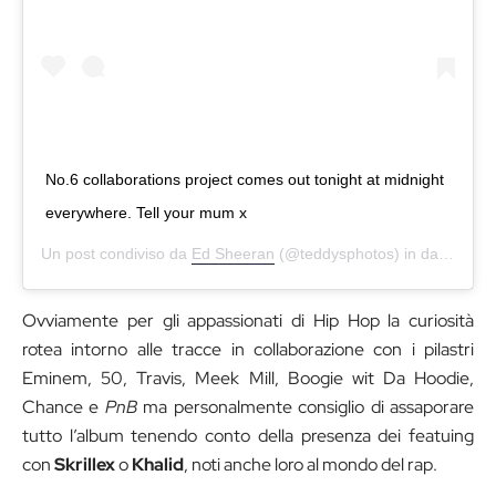
No.6 collaborations project comes out tonight at midnight
everywhere. Tell your mum x
Un post condiviso da
Ed Sheeran
(@teddysphotos) in data:
11 L
Ovviamente per gli appassionati di Hip Hop la curiosità
rotea intorno alle tracce in collaborazione con i pilastri
Eminem, 50, Travis, Meek Mill, Boogie wit Da Hoodie,
Chance e
PnB
ma personalmente consiglio di assaporare
tutto l’album tenendo conto della presenza dei featuing
con
Skrillex
o
Khalid
, noti anche loro al mondo del rap.