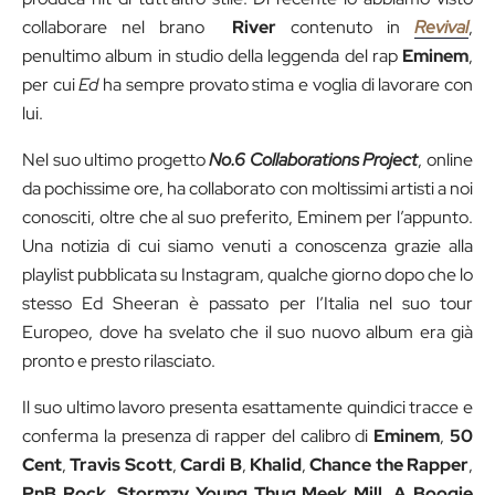
collaborare nel brano
River
contenuto in
Revival
,
penultimo album in studio della leggenda del rap
Eminem
,
per cui
Ed
ha sempre provato stima e voglia di lavorare con
lui.
Nel suo ultimo progetto
No.6 Collaborations Project
, online
da pochissime ore, ha collaborato con moltissimi artisti a noi
conosciti, oltre che al suo preferito, Eminem per l’appunto.
Una notizia di cui siamo venuti a conoscenza grazie alla
playlist pubblicata su Instagram, qualche giorno dopo che lo
stesso Ed Sheeran è passato per l’Italia nel suo tour
Europeo, dove ha svelato che il suo nuovo album era già
pronto e presto rilasciato.
Il suo ultimo lavoro presenta esattamente quindici tracce e
conferma la presenza di rapper del calibro di
Eminem
,
50
Cent
,
Travis Scott
,
Cardi B
,
Khalid
,
Chance the Rapper
,
PnB Rock
,
Stormzy
Young Thug
Meek Mill
,
A Boogie