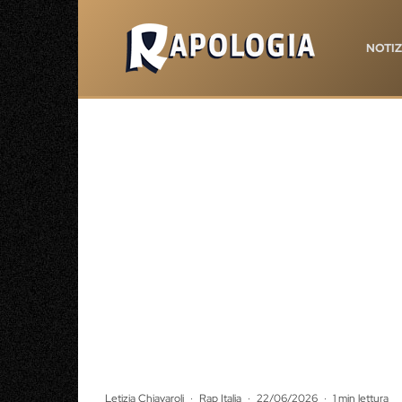
NOTIZ
Letizia Chiavaroli
·
Rap Italia
·
22/06/2026
·
1 min lettura