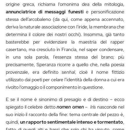
origine greca, richiama l’omonima dea della mitologia,
annunciatrice di messaggi funesti
e personificazione
stessa dell’arcobaleno (da qui, come appena accennato,
deriva la naturale associazione con l’iride, la membrana che
determina il colore dei nostri occhi). Insomma, già tanto
basterebbe per evidenziare la maestria del rapper
casertano, ma cresciuto in Francia, nel saper condensare,
in una sola parola, l’essenza stessa del brano; più
precisamente, Speranza ricorre a quello che, nella poesia
provenzale, era definito
senhal
, cioè il nome fittizio
utilizzato dai poeti per celare l’identità della donna a cui era
rivolto l’omaggio o il componimento in questione.
E se il nome è sinonimo di presagio e di destino – ecco
spiegato il celebre detto
nomen omen
–
Iris
nasconde nel
suo inizio il racconto della fine: tema centrale del pezzo è,
quindi,
un rapporto sentimentale intenso e tormentato
,
fatto di quegli alti e bassi che solo chi ha vissuto, come