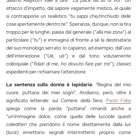
Salamu Alaykum
vale a dire: “
La pace sia su di voi
“. Un
attacco d’impatto, dal sapore vagamente mistico, al quale
si contrappone un realistico “
tu sappi che/rinchiudo delle
cose apertamente dentro te
“. Speranza, dunque, non la tira
troppo per le lunghe: passa dal generale (“
alla mia zona
“) al
particolare (“
tu
“) e immagina di fronte a sé la destinataria
del suo monologo serrato: lo capiamo, ad esempio, dall’uso
dell’interiezione (“
Uè, uè
“) e dal tono volutamente
colloquiale (“
fidati di me, ho dovuto fare per tre
“), classici
espedienti per richiamare l’attenzione.
La sentenza sulla donna è lapidaria
: “Regina del mio
cuore, puttana dei miei sogni”. Andiamo, però, oltre il
significato letterale: sul
Corriere della Sera
,
Paolo Fallai
spiega come la parola “puttana” rimandi anche a
“un’immagine dolce, come quella delle lucciole questi
coleotteri che prendono il nome direttamente dalla
lux
(luce) emettono segnali intermittenti proprio come