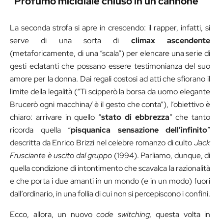
“Profumo micidiale chiuso in un cannone”
La seconda strofa si apre in crescendo: il rapper, infatti, si
serve di una sorta di
climax
ascendente
(metaforicamente, di una “scala”) per elencare una serie di
gesti eclatanti che possano essere testimonianza del suo
amore per la donna. Dai regali costosi ad atti che sfiorano il
limite della legalità (“Ti scipperò la borsa da uomo elegante
Brucerò ogni macchina/ è il gesto che conta”), l’obiettivo è
chiaro: arrivare in quello “
stato di ebbrezza
” che tanto
ricorda quella “
pisquanica sensazione dell’infinito
”
descritta da Enrico Brizzi nel celebre romanzo di culto
Jack
Frusciante è uscito dal gruppo
(1994). Parliamo, dunque, di
quella condizione di intontimento che scavalca la razionalità
e che porta i due amanti in un mondo (e in un modo) fuori
dall’ordinario, in una follia di cui non si percepiscono i confini.
Ecco, allora, un nuovo
code switching,
questa volta in