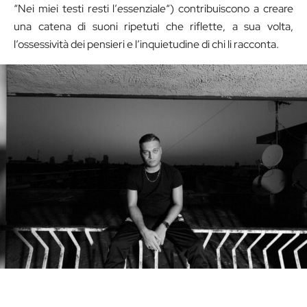
“N
e
i mi
e
i t
e
sti r
e
sti l’
e
ss
e
nzial
e
“) contribuiscono a creare
una catena di suoni ripetuti che riflette, a sua volta,
l’ossessività dei pensieri e l’inquietudine di chi li racconta.