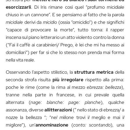
esorcizzarli
. Di Iris rimane così quel “profumo micidiale
chiuso in un cannone”. E se pensiamo al fatto che la parola
micidiale
derivi da
micidio
(ossia “omicidio”) e che significhi
“capace di provocare la morte”, tutto torna: il rapper
inscena sul piano letterario un atto violento contro la donna
(“Fai il caffè ai carabinieri/ Prego, è lei che mi ha messo ai
domiciliari”) per far sì che lo stesso non prenda mai forma
nella vita reale.
Osservando l’aspetto stilistico, la
struttura metrica
della
seconda strofa risulta
più irregolare
rispetto alla prima:
poche le rime (come la rima al mezzo
ebrezza: bellezza
),
tranne nella parte in francese, in cui prevale quella
alternata (
nage: blanche: page: planche
), qualche
assonanza, diverse
allitterazioni
(” nello stato di ebre
zz
a/ a
no
zz
e la belle
zz
a “; “ne
l
m
i
l
ione trovi i
l
meg
l
io e mai i
l
mig
l
iore”), un’
annominazione
(
conto: scontando
), una