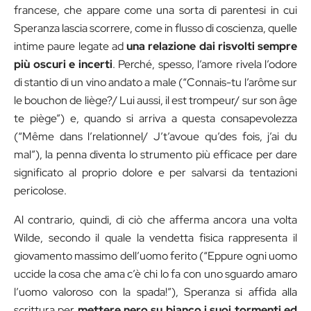
francese, che appare come una sorta di parentesi in cui
Speranza lascia scorrere, come in flusso di coscienza, quelle
intime paure legate ad
una relazione dai risvolti sempre
più oscuri e incerti
. Perché, spesso, l’amore rivela l’odore
di stantio di un vino andato a male (“Connais-tu l’arôme sur
le bouchon de liège?/ Lui aussi, il est trompeur/ sur son âge
te piège”) e, quando si arriva a questa consapevolezza
(“Même dans l’relationnel/ J’t’avoue qu’des fois, j’ai du
mal”), la penna diventa lo strumento più efficace per dare
significato al proprio dolore e per salvarsi da tentazioni
pericolose.
Al contrario, quindi, di ciò che afferma ancora una volta
Wilde, secondo il quale la vendetta fisica rappresenta il
giovamento massimo dell’uomo ferito (“Eppure ogni uomo
uccide la cosa che ama c’è chi lo fa con uno sguardo amaro
l’uomo valoroso con la spada!”), Speranza si affida alla
scrittura per
mettere nero su bianco i suoi tormenti ed