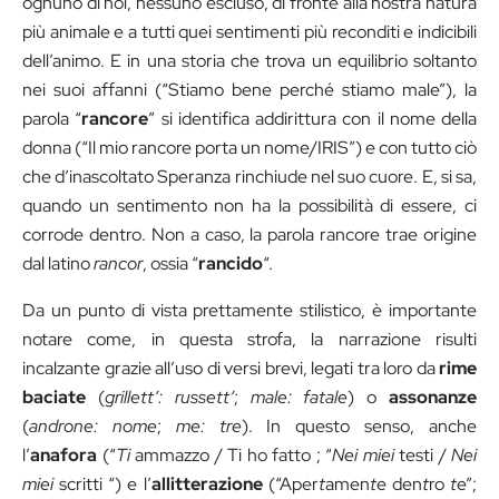
ognuno di noi, nessuno escluso, di fronte alla nostra natura
più animale e a tutti quei sentimenti più reconditi e indicibili
dell’animo. E in una storia che trova un equilibrio soltanto
nei suoi affanni (“Stiamo bene perché stiamo male”), la
parola “
rancore
” si identifica addirittura con il nome della
donna (“Il mio rancore porta un nome/IRIS”) e con tutto ciò
che d’inascoltato Speranza rinchiude nel suo cuore. E, si sa,
quando un sentimento non ha la possibilità di essere, ci
corrode dentro. Non a caso, la parola rancore trae origine
dal latino
rancor
, ossia “
rancido
“.
Da un punto di vista prettamente stilistico, è importante
notare come, in questa strofa, la narrazione risulti
incalzante grazie all’uso di versi brevi, legati tra loro da
rime
baciate
(
grillett’: russett’
;
male: fatale
) o
assonanze
(
androne: nome
;
me: tre
). In questo senso, anche
l’
anafora
(“
Ti
ammazzo / Ti ho fatto ; “
Nei miei
testi /
Nei
miei
scritti “) e l’
allitterazione
(“Aper
t
amen
t
e den
t
ro
t
e”;