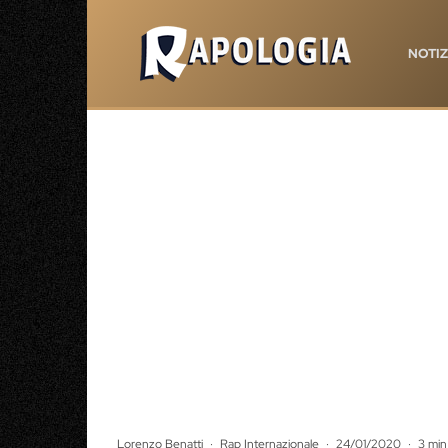
NOTIZ
Lorenzo Benatti
·
Rap Internazionale
·
24/01/2020
·
3 min