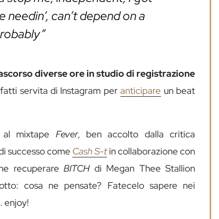
be needin’, can’t depend on a
robably”
ascorso diverse ore in studio di registrazione
nfatti servita di Instagram per
anticipare
un beat
o al mixtape
Fever
, ben accolto dalla critica
i di successo come
Cash S-t
in collaborazione con
che recuperare
BITCH
di Megan Thee Stallion
sotto: cosa ne pensate? Fatecelo sapere nei
 enjoy!