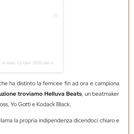
 in data:
23 Gen 2020 alle ore 9:42 PST
 che ha distinto la femcee fin ad ora e campiona
uzione troviamo Helluva Beats
, un beatmaker
Ross, Yo Gotti e Kodack Black.
clama la propria indipendenza dicendoci chiaro e