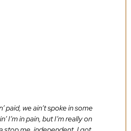
n’ paid, we ain’t spoke in some
 I’m in pain, but I’m really on
a stop me, independent, I got