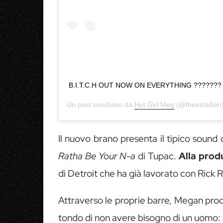
B.I.T.C.H OUT NOW ON EVERYTHING ???????
Un post condiviso da
Hot Girl Meg
(@theestallion)
Il nuovo brano presenta il tipico sound
Ratha Be Your N-a
di Tupac.
Alla prod
di Detroit che ha già lavorato con Rick 
Attraverso le proprie barre, Megan pro
tondo di non avere bisogno di un uomo: