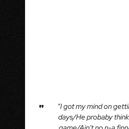
“I got my mind on getti
days/He probaby thinkin’
game/Ain’t no n-a finn