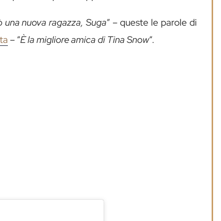
rò una nuova ragazza, Suga
” – queste le parole di
sta
– “
È la migliore amica di Tina Snow
“.