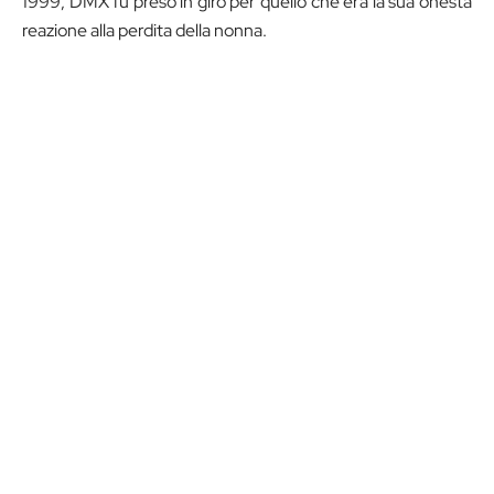
1999, DMX fu preso in giro per quello che era la sua onesta
reazione alla perdita della nonna.