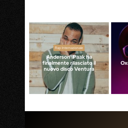
Rap Internazionale
Anderson .Paak ha
finalmente rilasciato il
Oxn
nuovo disco Ventura