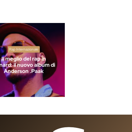
Rap Internazionale
Il meglio del rap in
ard: il nuovo album di
Anderson .Paak