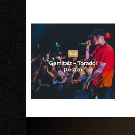
Testi
Gemitaiz – Toradol
(testo)