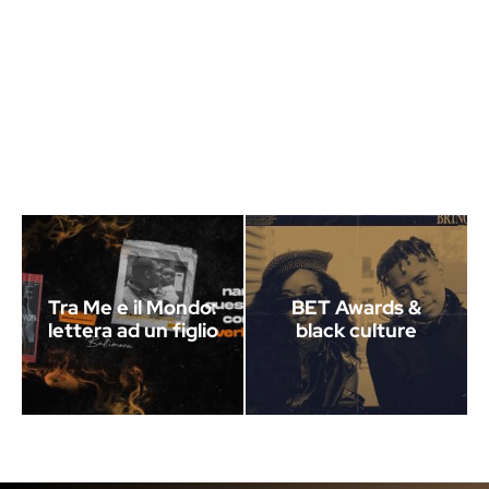
Tra Me e il Mondo:
BET Awards &
lettera ad un figlio
black culture