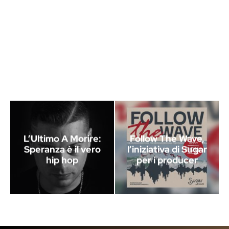
L’Ultimo A Morire:
Follow The Wave,
Speranza è il vero
l’iniziativa di Sugar
hip hop
per i producer