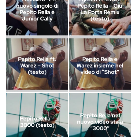
nuovo singolo di
Pepito Rella – Giù
Pepito Rella e
La Porta Remix
Junior Cally
(testo)
Pepito Rella ft.
Pepito Rella e
Warez – Shot
Warez insieme nel
(testo)
video di “Shot”
Pepito Rella nel
Pepito Rella –
nuovo video sta a
3000 (testo)
“3000”