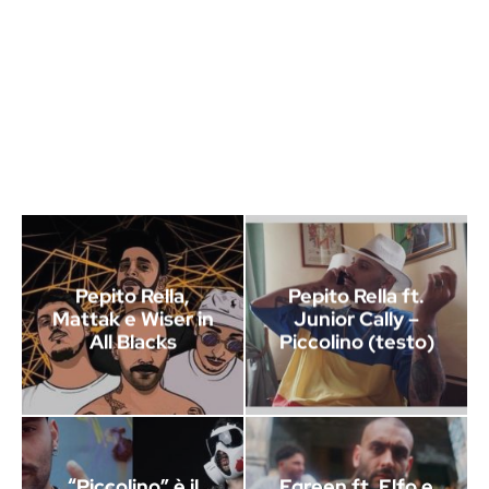
Pepito Rella,
Pepito Rella ft.
Mattak e Wiser in
Junior Cally –
All Blacks
Piccolino (testo)
“Piccolino” è il
Egreen ft. Elfo e