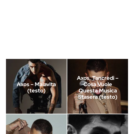
Axos, Tancredi –
Axos – Malavita
Cosa Vuole
(testo)
Questa Musica
Stasera (testo)