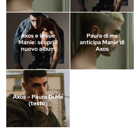
Axos e le sue
Paura di me
Manie: scopri il
anticipa Manie di
nuovo album
Axos
Axos – Paura Di Me
(testo)