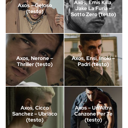
Axos, Emis Killa,
Axos – Geloso
Jake La Furia –
(testo)
Sotto Zero (testo)
Axos, Nerone –
Axos, Ensi, Inoki –
Thriller (testo)
Padri (testo)
Axos, Cicco
Axos – Un’Altra
Sanchez – Ubriaco
Canzone Per Te
(testo)
(testo)