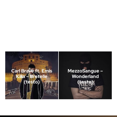
Carl Brave ft. Emis
MezzoSangue –
Killa – Bretelle
Wonderland
(testo)
(testo)