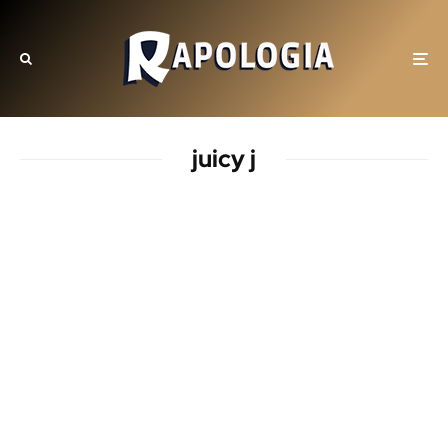
juicy j